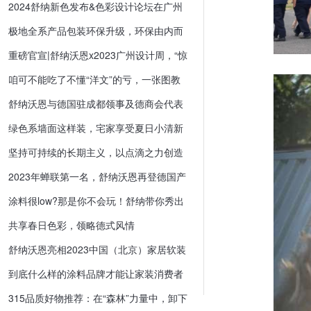
2024舒纳新色发布&色彩设计论坛在广州
设计周成功举办
极地全系产品包装环保升级，环保由内而
外
重磅官宣|舒纳沃恩x2023广州设计周，“惊
喜”无境
咱可不能吃了不懂“洋文”的亏，一张图教
你看懂进口产品
舒纳沃恩与德国驻成都领事及德商会代表
等进行“炉边谈话”
绿色系墙面这样装，宅家享受夏日小清新
坚持可持续的长期主义，以点滴之力创造
更多美好生活
2023年蝉联第一名，舒纳沃恩再登德国产
品冠军榜
涂料很low?那是你不会玩！舒纳带你秀出
国际范
共享春日色彩，领略德式风情
舒纳沃恩亮相2023中国（北京）家居软装
饰展览会，引领家装新时尚
到底什么样的涂料品牌才能让家装消费者
放心？
315品质好物推荐：在“森林”力量中，卸下
繁忙城市的疲惫