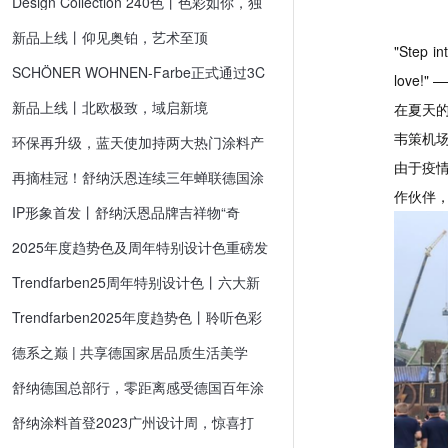
Design Collection 240色丨色彩如你，独
创意涂料
一无二
外墙漆
新品上线丨仰见奥铂，艺术至顶
"Step in
SCHÖNER WOHNEN-Farbe正式通过3C
love!" 
认证，德系进口涂料无惧挑战！
新品上线丨北欧极致，域启新境
在夏天的热
韦策机场（
环保再升级，蓝天使加持两大热门涂料产
品
由于疫情
再摘桂冠！舒纳沃恩连续三年蝉联德国涂
料类别冠军
作伙伴，
IP形象首发丨舒纳沃恩品牌吉祥物“奇
奇”正式入职!
2025年度趋势色及周年特别设计色重磅发
布，12种色彩惊喜上线
Trendfarben25周年特别设计色丨六大新
色揭幕城市新篇章
Trendfarben2025年度趋势色丨聆听色彩
背后的独特脉搏
德系之巅 | 共享德国家居品质生活美学
舒纳德国总部行，零距离感受德国百年涂
料品牌
舒纳涂料首登2023广州设计周，惊喜打
造“无境之城”