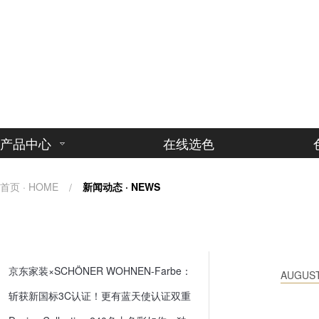
产品中心
在线选色
首页 · HOME
新闻动态 · NEWS
/
PRODUCT
C
SERVICE
墙面漆
功能漆
门店查询
京东家装×SCHÖNER WOHNEN-Farbe：
预调色漆
AUGUST
用“看不见的品质”定义局改焕新标准
涂刷服务
斩获新国标3C认证！更有蓝天使认证双重
底漆
守护
防伪查询