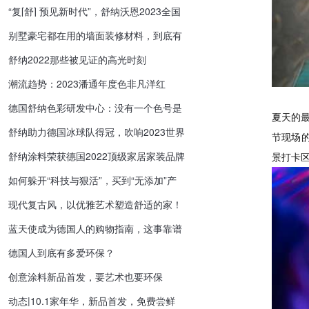
“复[舒] 预见新时代”，舒纳沃恩2023全国
启动会圆满举行
别墅豪宅都在用的墙面装修材料，到底有
多高级
舒纳2022那些被见证的高光时刻
潮流趋势：2023潘通年度色非凡洋红
德国舒纳色彩研发中心：没有一个色号是
夏天的
多余的
舒纳助力德国冰球队得冠，吹响2023世界
节现场的单
杯序曲
舒纳涂料荣获德国2022顶级家居家装品牌
景打卡区“
奖
如何躲开“科技与狠活”，买到“无添加”产
品？
现代复古风，以优雅艺术塑造舒适的家！
蓝天使成为德国人的购物指南，这事靠谱
吗？
德国人到底有多爱环保？
创意涂料新品首发，要艺术也要环保
动态|10.1家年华，新品首发，免费尝鲜